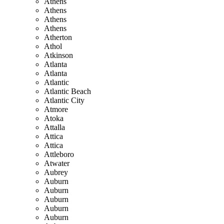
Athens
Athens
Athens
Athens
Atherton
Athol
Atkinson
Atlanta
Atlanta
Atlantic
Atlantic Beach
Atlantic City
Atmore
Atoka
Attalla
Attica
Attica
Attleboro
Atwater
Aubrey
Auburn
Auburn
Auburn
Auburn
Auburn