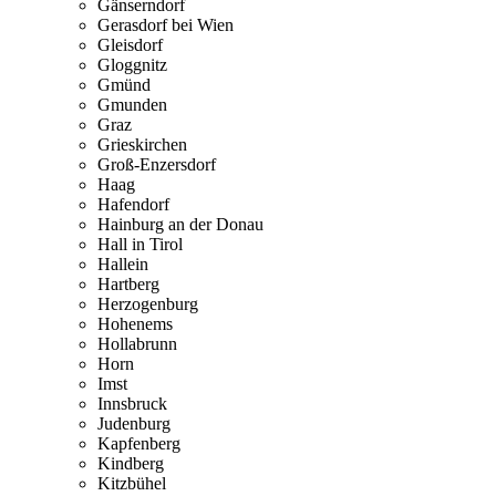
Gänserndorf
Gerasdorf bei Wien
Gleisdorf
Gloggnitz
Gmünd
Gmunden
Graz
Grieskirchen
Groß-Enzersdorf
Haag
Hafendorf
Hainburg an der Donau
Hall in Tirol
Hallein
Hartberg
Herzogenburg
Hohenems
Hollabrunn
Horn
Imst
Innsbruck
Judenburg
Kapfenberg
Kindberg
Kitzbühel