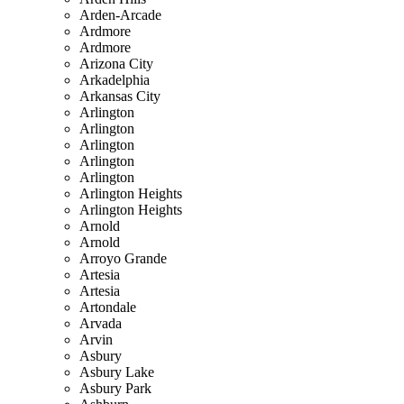
Arden-Arcade
Ardmore
Ardmore
Arizona City
Arkadelphia
Arkansas City
Arlington
Arlington
Arlington
Arlington
Arlington
Arlington Heights
Arlington Heights
Arnold
Arnold
Arroyo Grande
Artesia
Artesia
Artondale
Arvada
Arvin
Asbury
Asbury Lake
Asbury Park