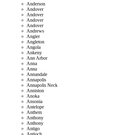
Anderson
Andover
Andover
Andover
Andover
Andrews
Angier
Angleton
Angola
Ankeny
Ann Arbor
Anna
Anna
Annandale
Annapolis
Annapolis Neck
Anniston
Anoka
Ansonia
Antelope
Anthem
Anthony
Anthony
Antigo
Antioch