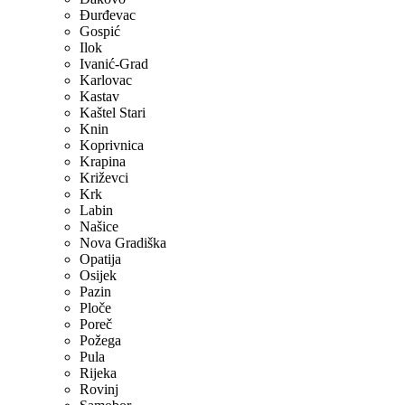
Ðurđevac
Gospić
Ilok
Ivanić-Grad
Karlovac
Kastav
Kaštel Stari
Knin
Koprivnica
Krapina
Križevci
Krk
Labin
Našice
Nova Gradiška
Opatija
Osijek
Pazin
Ploče
Poreč
Požega
Pula
Rijeka
Rovinj