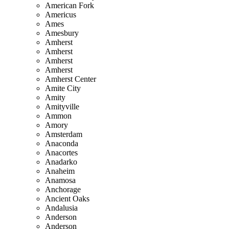
American Fork
Americus
Ames
Amesbury
Amherst
Amherst
Amherst
Amherst
Amherst Center
Amite City
Amity
Amityville
Ammon
Amory
Amsterdam
Anaconda
Anacortes
Anadarko
Anaheim
Anamosa
Anchorage
Ancient Oaks
Andalusia
Anderson
Anderson