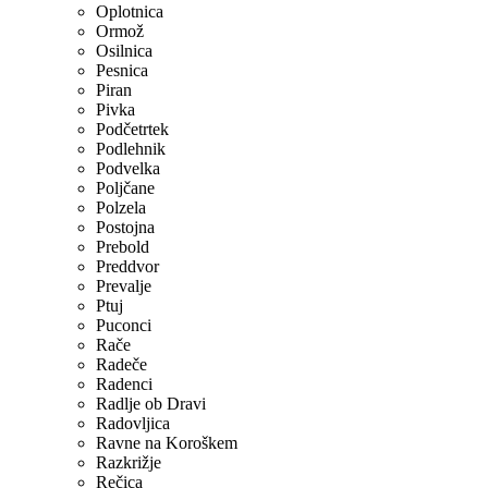
Oplotnica
Ormož
Osilnica
Pesnica
Piran
Pivka
Podčetrtek
Podlehnik
Podvelka
Poljčane
Polzela
Postojna
Prebold
Preddvor
Prevalje
Ptuj
Puconci
Rače
Radeče
Radenci
Radlje ob Dravi
Radovljica
Ravne na Koroškem
Razkrižje
Rečica