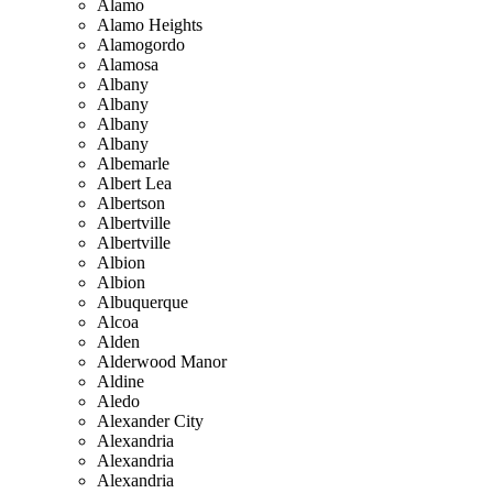
Alamo
Alamo Heights
Alamogordo
Alamosa
Albany
Albany
Albany
Albany
Albemarle
Albert Lea
Albertson
Albertville
Albertville
Albion
Albion
Albuquerque
Alcoa
Alden
Alderwood Manor
Aldine
Aledo
Alexander City
Alexandria
Alexandria
Alexandria