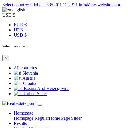
Select country: Global
+385 (0)1 123 321
info@my-website.com
english
USD $
EUR €
HRK
USD $
Select country
×
All countries
Slovenia
Austria
Croatia
Bosnia And Herzegovina
United States
Homepage
Homepage Regular
Home Page Slider
Results