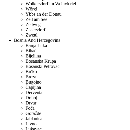
Wolkersdorf im Weinviertel
Wörgl
Ybbs an der Donau
Zell am See
Zeltweg
Zistersdorf
Zwettl
Bosnia And Herzegovina
Banja Luka
Bihać
Bijeljina
Bosanska Krupa
Bosanski Petrovac
Brčko
Breza
Bugojno
Čapljina
Derventa
Doboj
Drvar
Foča
Goražde
Jablanica
Livno
Lukavac