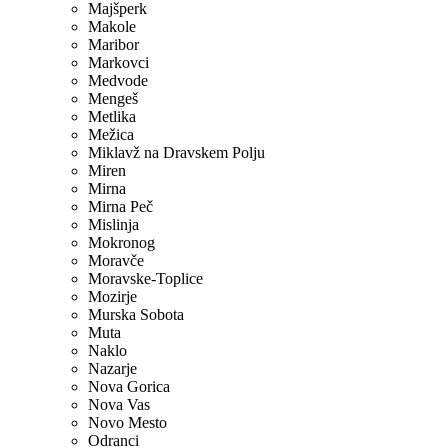
Majšperk
Makole
Maribor
Markovci
Medvode
Mengeš
Metlika
Mežica
Miklavž na Dravskem Polju
Miren
Mirna
Mirna Peč
Mislinja
Mokronog
Moravče
Moravske-Toplice
Mozirje
Murska Sobota
Muta
Naklo
Nazarje
Nova Gorica
Nova Vas
Novo Mesto
Odranci