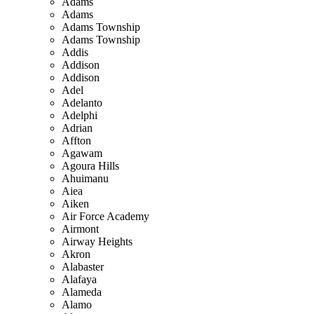
Adams
Adams
Adams Township
Adams Township
Addis
Addison
Addison
Adel
Adelanto
Adelphi
Adrian
Affton
Agawam
Agoura Hills
Ahuimanu
Aiea
Aiken
Air Force Academy
Airmont
Airway Heights
Akron
Alabaster
Alafaya
Alameda
Alamo