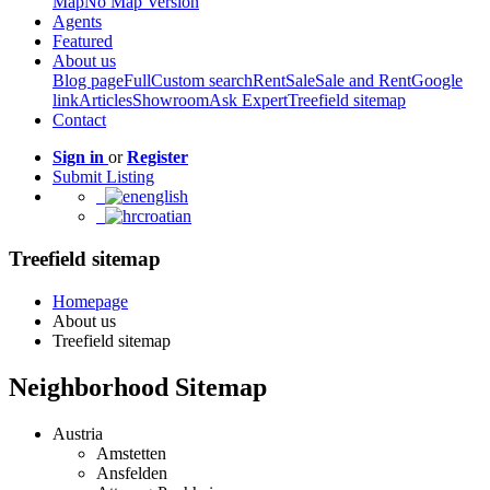
Map
No Map Version
Agents
Featured
About us
Blog page
Full
Custom search
Rent
Sale
Sale and Rent
Google
link
Articles
Showroom
Ask Expert
Treefield sitemap
Contact
Sign in
or
Register
Submit Listing
english
croatian
Treefield sitemap
Homepage
About us
Treefield sitemap
Neighborhood Sitemap
Austria
Amstetten
Ansfelden