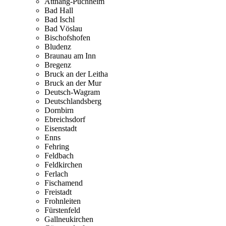
Attnang-Puchheim
Bad Hall
Bad Ischl
Bad Vöslau
Bischofshofen
Bludenz
Braunau am Inn
Bregenz
Bruck an der Leitha
Bruck an der Mur
Deutsch-Wagram
Deutschlandsberg
Dornbirn
Ebreichsdorf
Eisenstadt
Enns
Fehring
Feldbach
Feldkirchen
Ferlach
Fischamend
Freistadt
Frohnleiten
Fürstenfeld
Gallneukirchen