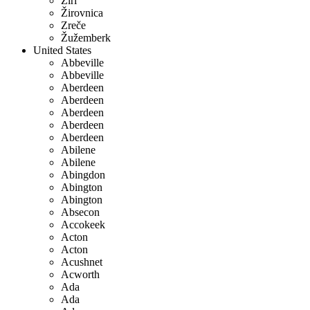
Žiri
Žirovnica
Zreče
Žužemberk
United States
Abbeville
Abbeville
Aberdeen
Aberdeen
Aberdeen
Aberdeen
Aberdeen
Abilene
Abilene
Abingdon
Abington
Abington
Absecon
Accokeek
Acton
Acton
Acushnet
Acworth
Ada
Ada