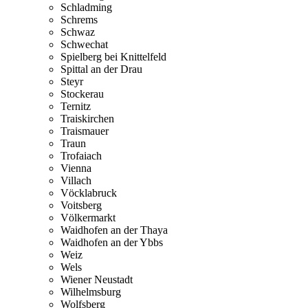
Schladming
Schrems
Schwaz
Schwechat
Spielberg bei Knittelfeld
Spittal an der Drau
Steyr
Stockerau
Ternitz
Traiskirchen
Traismauer
Traun
Trofaiach
Vienna
Villach
Vöcklabruck
Voitsberg
Völkermarkt
Waidhofen an der Thaya
Waidhofen an der Ybbs
Weiz
Wels
Wiener Neustadt
Wilhelmsburg
Wolfsberg