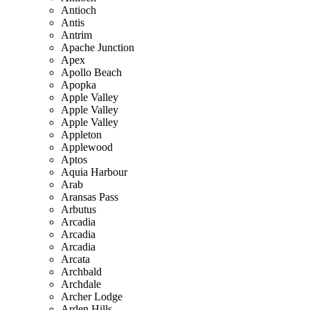
Antioch
Antis
Antrim
Apache Junction
Apex
Apollo Beach
Apopka
Apple Valley
Apple Valley
Apple Valley
Appleton
Applewood
Aptos
Aquia Harbour
Arab
Aransas Pass
Arbutus
Arcadia
Arcadia
Arcadia
Arcata
Archbald
Archdale
Archer Lodge
Arden Hills