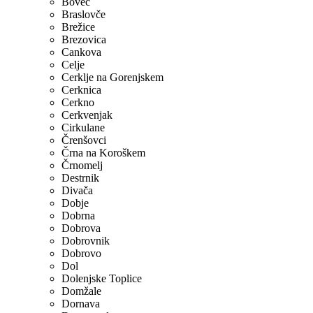
Bovec
Braslovče
Brežice
Brezovica
Cankova
Celje
Cerklje na Gorenjskem
Cerknica
Cerkno
Cerkvenjak
Cirkulane
Črenšovci
Črna na Koroškem
Črnomelj
Destrnik
Divača
Dobje
Dobrna
Dobrova
Dobrovnik
Dobrovo
Dol
Dolenjske Toplice
Domžale
Dornava