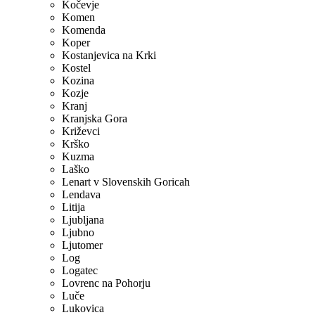
Kočevje
Komen
Komenda
Koper
Kostanjevica na Krki
Kostel
Kozina
Kozje
Kranj
Kranjska Gora
Križevci
Krško
Kuzma
Laško
Lenart v Slovenskih Goricah
Lendava
Litija
Ljubljana
Ljubno
Ljutomer
Log
Logatec
Lovrenc na Pohorju
Luče
Lukovica