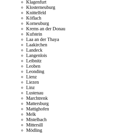
Klagenfurt
Klosterneuburg
Knittelfeld
Köflach
Korneuburg
Krems an der Donau
Kufstein
Laa an der Thaya
Laakirchen
Landeck
Langenlois
Leibnitz
Leoben
Leonding
Lienz
Liezen
Linz
Lustenau
Marchtrenk
Mattersburg
Mattighofen
Melk
Mistelbach
Mittersill
Mödling