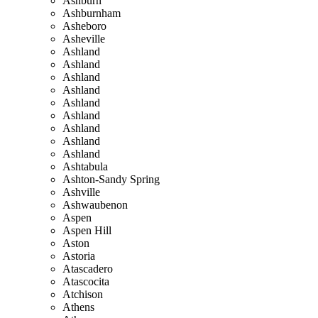
Ashburn
Ashburnham
Asheboro
Asheville
Ashland
Ashland
Ashland
Ashland
Ashland
Ashland
Ashland
Ashland
Ashland
Ashtabula
Ashton-Sandy Spring
Ashville
Ashwaubenon
Aspen
Aspen Hill
Aston
Astoria
Atascadero
Atascocita
Atchison
Athens