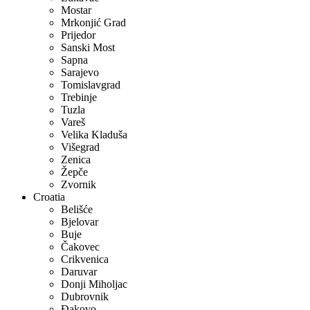
Mostar
Mrkonjić Grad
Prijedor
Sanski Most
Sapna
Sarajevo
Tomislavgrad
Trebinje
Tuzla
Vareš
Velika Kladuša
Višegrad
Zenica
Žepče
Zvornik
Croatia
Belišće
Bjelovar
Buje
Čakovec
Crikvenica
Daruvar
Donji Miholjac
Dubrovnik
Ðakovo