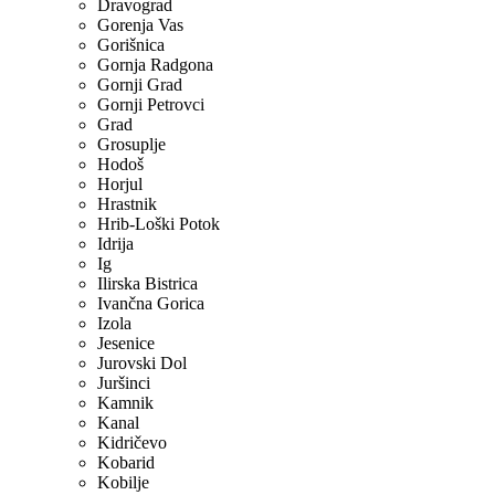
Dravograd
Gorenja Vas
Gorišnica
Gornja Radgona
Gornji Grad
Gornji Petrovci
Grad
Grosuplje
Hodoš
Horjul
Hrastnik
Hrib-Loški Potok
Idrija
Ig
Ilirska Bistrica
Ivančna Gorica
Izola
Jesenice
Jurovski Dol
Juršinci
Kamnik
Kanal
Kidričevo
Kobarid
Kobilje