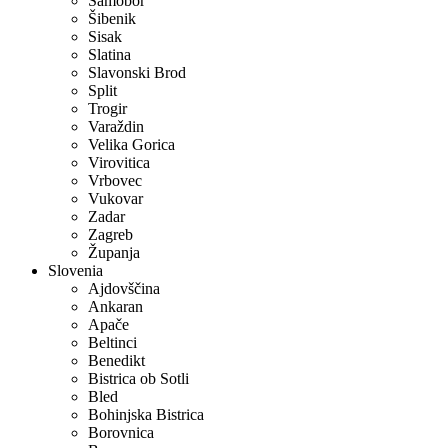
Samobor
Šibenik
Sisak
Slatina
Slavonski Brod
Split
Trogir
Varaždin
Velika Gorica
Virovitica
Vrbovec
Vukovar
Zadar
Zagreb
Županja
Slovenia
Ajdovščina
Ankaran
Apače
Beltinci
Benedikt
Bistrica ob Sotli
Bled
Bohinjska Bistrica
Borovnica