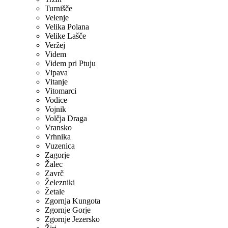
Turnišče
Velenje
Velika Polana
Velike Lašče
Veržej
Videm
Videm pri Ptuju
Vipava
Vitanje
Vitomarci
Vodice
Vojnik
Volčja Draga
Vransko
Vrhnika
Vuzenica
Zagorje
Žalec
Zavrč
Železniki
Žetale
Zgornja Kungota
Zgornje Gorje
Zgornje Jezersko