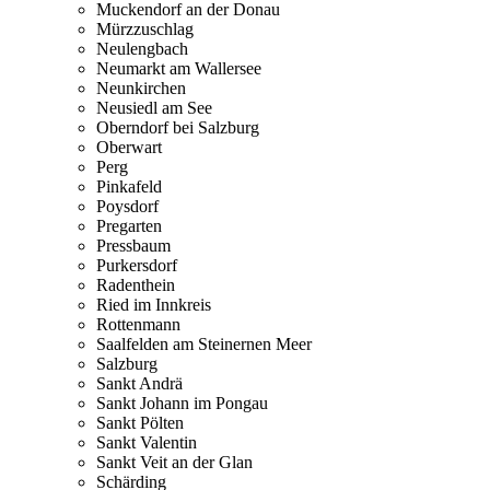
Muckendorf an der Donau
Mürzzuschlag
Neulengbach
Neumarkt am Wallersee
Neunkirchen
Neusiedl am See
Oberndorf bei Salzburg
Oberwart
Perg
Pinkafeld
Poysdorf
Pregarten
Pressbaum
Purkersdorf
Radenthein
Ried im Innkreis
Rottenmann
Saalfelden am Steinernen Meer
Salzburg
Sankt Andrä
Sankt Johann im Pongau
Sankt Pölten
Sankt Valentin
Sankt Veit an der Glan
Schärding