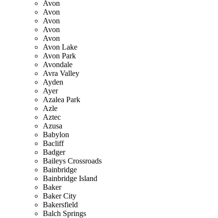
Avon
Avon
Avon
Avon
Avon
Avon Lake
Avon Park
Avondale
Avra Valley
Ayden
Ayer
Azalea Park
Azle
Aztec
Azusa
Babylon
Bacliff
Badger
Baileys Crossroads
Bainbridge
Bainbridge Island
Baker
Baker City
Bakersfield
Balch Springs