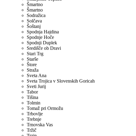
Šmartno
Šmartno
Sodražica
Solčava
Šoštanj
Spodnja Hajdina
Spodnje Hoče
Spodnji Duplek
Središče ob Dravi
Stari Trg
Starše
Štore
Straža
Sveta Ana
Sveta Trojica v Slovenskih Goricah
Sveti Jurij
Tabor
Tišina
Tolmin
Tomaž pri Ormožu
Trbovlje
Trebnje
Trnovska Vas
Tržič
Trzin