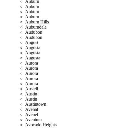
Auburn
Auburn
Auburn
Auburn
Auburn Hills
Auburndale
Audubon
Audubon
August
Augusta
Augusta
Augusta
Aurora
Aurora
Aurora
Aurora
Aurora
Austell
Austin
Austin
Austintown
Avenal
Avenel
Aventura
Avocado Heights