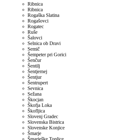
Ribnica
Ribnica
Rogaška Slatina
Rogašovci
Rogatec
Ruše
Šalovci
Selnica ob Dravi
Semič
Šempeter pri Gorici
Šenčur
Šentilj
Šentjernej
Šentjur
Šentrupert
Sevnica
Sežana
Škocjan
Škofja Loka
Škofljica
Slovenj Gradec
Slovenska Bistrica
Slovenske Konjice
Šmarje
Šmarješke Toplice