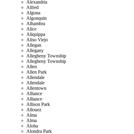
Alexandria
Alfred
Algona
Algonquin
Alhambra
Alice
Aliquippa
Aliso Viejo
Allegan
Allegany
Allegheny Township
Allegheny Township
Allen
Allen Park
Allendale
Allendale
Allentown
Alliance
Alliance
Allison Park
Allouez
Alma
Alma
Aloha
Alondra Park