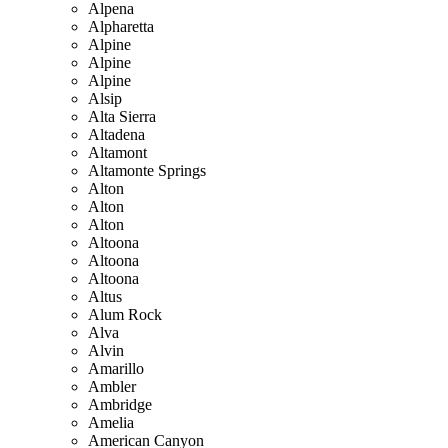
Alpena
Alpharetta
Alpine
Alpine
Alpine
Alsip
Alta Sierra
Altadena
Altamont
Altamonte Springs
Alton
Alton
Alton
Altoona
Altoona
Altoona
Altus
Alum Rock
Alva
Alvin
Amarillo
Ambler
Ambridge
Amelia
American Canyon